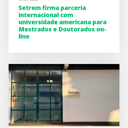
Setrem firma parceria
internacional com
universidade americana para
Mestrados e Doutorados on-
line