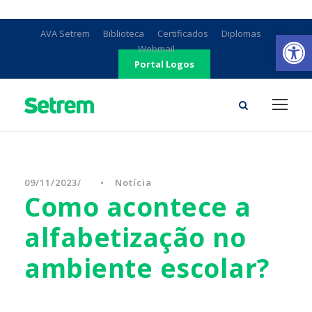
Ab
AVA Setrem
Biblioteca
Certificados
Diplomas
Webmail
Portal Logos
09/11/2023
•
Notícia
Como acontece a
alfabetização no
ambiente escolar?