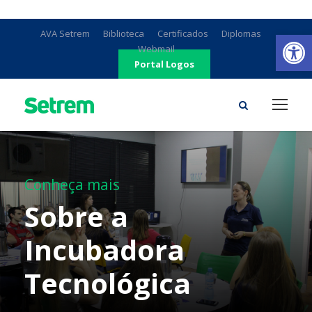
Ab
AVA Setrem
Biblioteca
Certificados
Diplomas
Webmail
Portal Logos
Conheça mais
Sobre a
Incubadora
Tecnológica