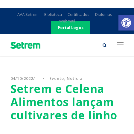
Ab
AVA Setrem
Biblioteca
Certificados
Diplomas
Webmail
Portal Logos
04/10/2022
•
Evento
,
Notícia
Setrem e Celena
Alimentos lançam
cultivares de linho