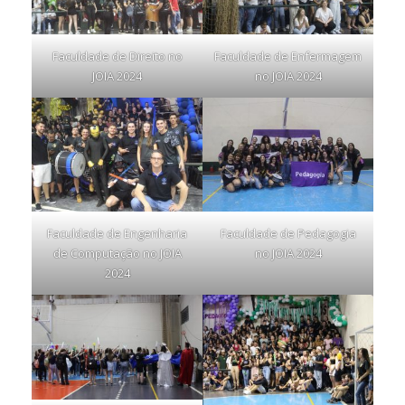
Faculdade de Direito no
Faculdade de Enfermagem
JOIA 2024
no JOIA 2024
Faculdade de Engenharia
Faculdade de Pedagogia
de Computação no JOIA
no JOIA 2024
2024