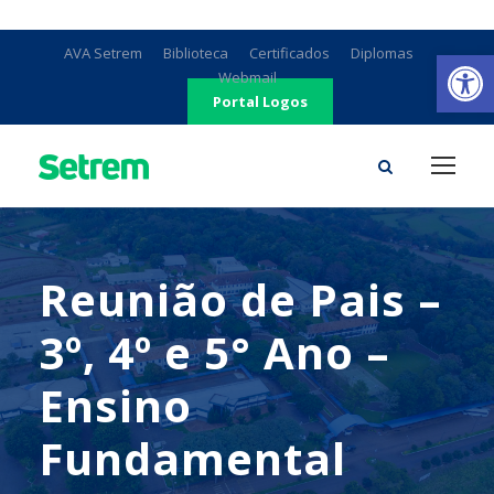
Ab
AVA Setrem
Biblioteca
Certificados
Diplomas
Webmail
Portal Logos
Reunião de Pais –
3º, 4º e 5° Ano –
Ensino
Fundamental