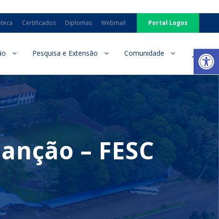
oteca
Certificados
Diplomas
Webmail
Portal Logos
Ab
ão
Pesquisa e Extensão
Comunidade
Canção – FESC