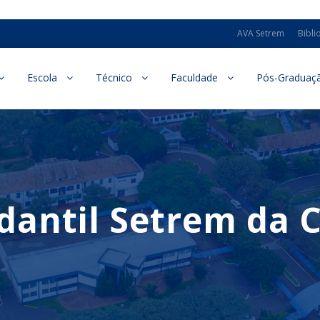
AVA Setrem
Bibli
Escola
Técnico
Faculdade
Pós-Graduaç
udantil Setrem da 