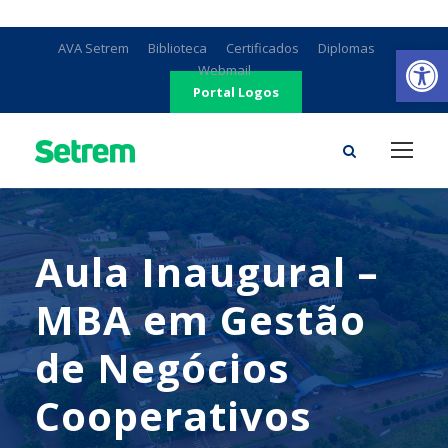
Ab
AVA Setrem
Biblioteca
Certificados
Diplomas
Webmail
Portal Logos
Aula Inaugural –
MBA em Gestão
de Negócios
Cooperativos