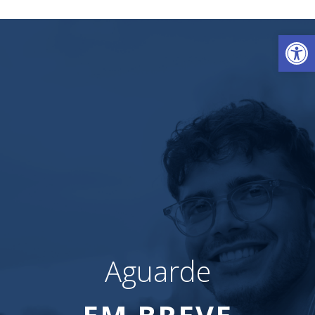
Ab
Aguarde